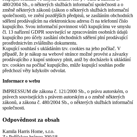
480/2004 Sb., o některých službách informační společnosti a o
změně některých zákonů (zákon o některých službách informační
společnosti), ve znění pozdějších předpisů, se zasíláním obchodních
sdělení prodávajícím na elektronickou adresu či na telefonní číslo
kupujícího. Svou informační povinnost vůči kupujícímu ve smyslu
čl. 13 nařízení GDPR související se zpracováním osobních údajů
kupujícího pro účely zasílání obchodních sdělení plní prodávající
prostřednictvím zvláštního dokumentu.
Kupující souhlasí s ukládáním tzv. cookies na jeho počítač. V
případě, že je nákup na webové stránce možné provést a závazky
prodávajícího z kupní smlouvy plnit, aniž by docházelo k ukládání
tzv. cookies na počítač kupujícího, může kupující souhlas podle
předchozí věty kdykoliv odvolat.
Informace o webu
IMPRESSUM dle zákona č. 121/2000 Sb., o právu autorském, o
právech souvisejících s právem autorským a o změně některých
zákonů, a zákona č. 480/2004 Sb., o některých službách informační
společnosti.
Odpovědnost za obsah
Kamila Harris Home, s.r.o.
Za Poříčskou bránou 390/18