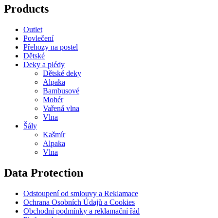
Products
Outlet
Povlečení
Přehozy na postel
Dětské
Deky a plédy
Dětské deky
Alpaka
Bambusové
Mohér
Vařená vlna
Vlna
Šály
Kašmír
Alpaka
Vlna
Data Protection
Odstoupení od smlouvy a Reklamace
Ochrana Osobních Údajů a Cookies
Obchodní podmínky a reklamační řád