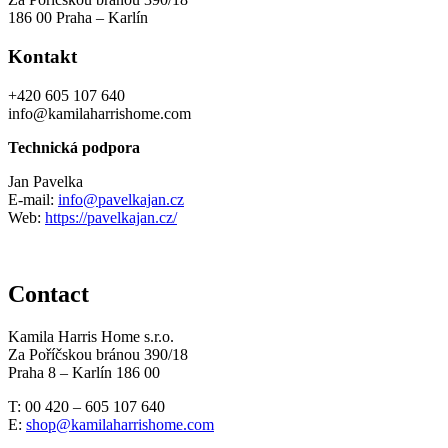
186 00 Praha – Karlín
Kontakt
+420 605 107 640
info@kamilaharrishome.com
Technická podpora
Jan Pavelka
E-mail:
info@pavelkajan.cz
Web:
https://pavelkajan.cz/
Contact
Kamila Harris Home s.r.o.
Za Poříčskou bránou 390/18
Praha 8 – Karlín 186 00
T: 00 420 – 605 107 640
E:
shop@kamilaharrishome.com