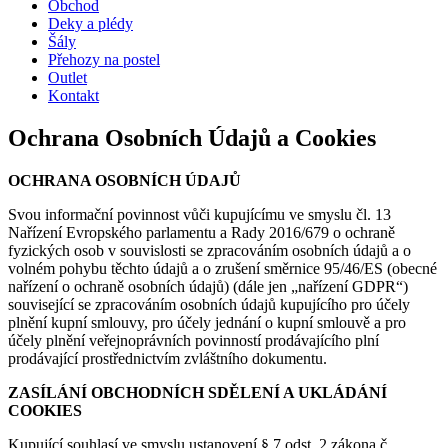
Obchod
Deky a plédy
Šály
Přehozy na postel
Outlet
Kontakt
Ochrana Osobních Údajů a Cookies
OCHRANA OSOBNÍCH ÚDAJŮ
Svou informační povinnost vůči kupujícímu ve smyslu čl. 13
Nařízení Evropského parlamentu a Rady 2016/679 o ochraně
fyzických osob v souvislosti se zpracováním osobních údajů a o
volném pohybu těchto údajů a o zrušení směrnice 95/46/ES (obecné
nařízení o ochraně osobních údajů) (dále jen „nařízení GDPR“)
související se zpracováním osobních údajů kupujícího pro účely
plnění kupní smlouvy, pro účely jednání o kupní smlouvě a pro
účely plnění veřejnoprávních povinností prodávajícího plní
prodávající prostřednictvím zvláštního dokumentu.
ZASÍLÁNÍ OBCHODNÍCH SDĚLENÍ A UKLÁDÁNÍ
COOKIES
Kupující souhlasí ve smyslu ustanovení § 7 odst. 2 zákona č.