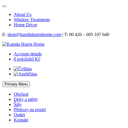
About Us
Window Treatments
Home Décor
Skip
E:
shop@kamilaharrishome.com
| T: 00 420 – 605 107 640
to
content
Account details
0 položek
0 Kč
Primary Menu
Obchod
Deky a plédy
Šály
Přehozy na postel
Outlet
Kontakt