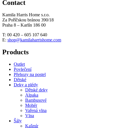
Contact
Kamila Harris Home s.r.o.
Za Poříčskou bránou 390/18
Praha 8 – Karlín 186 00
T: 00 420 – 605 107 640
E:
shop@kamilaharrishome.com
Products
Outlet
Povlečení
Přehozy na postel
Dětské
Deky a plédy
Dětské deky
Alpaka
Bambusové
Mohér
Vařená vlna
Vlna
Šály
Kašmír