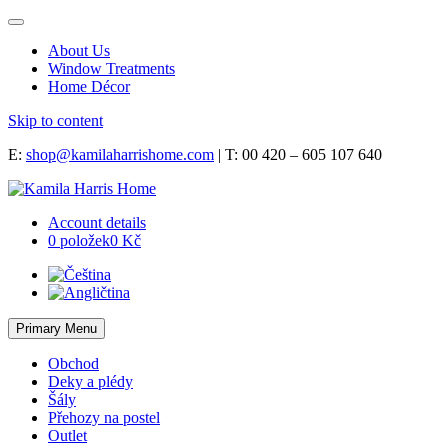
About Us
Window Treatments
Home Décor
Skip to content
E:
shop@kamilaharrishome.com
| T: 00 420 – 605 107 640
Account details
0 položek
0 Kč
Primary Menu
Obchod
Deky a plédy
Šály
Přehozy na postel
Outlet