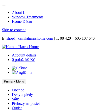
About Us
Window Treatments
Home Décor
Skip to content
E:
shop@kamilaharrishome.com
| T: 00 420 – 605 107 640
Account details
0 položek
0 Kč
Primary Menu
Obchod
Deky a plédy
Šály
Přehozy na postel
Outlet