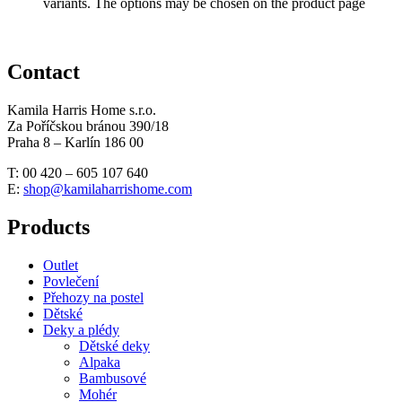
variants. The options may be chosen on the product page
Contact
Kamila Harris Home s.r.o.
Za Poříčskou bránou 390/18
Praha 8 – Karlín 186 00
T: 00 420 – 605 107 640
E:
shop@kamilaharrishome.com
Products
Outlet
Povlečení
Přehozy na postel
Dětské
Deky a plédy
Dětské deky
Alpaka
Bambusové
Mohér