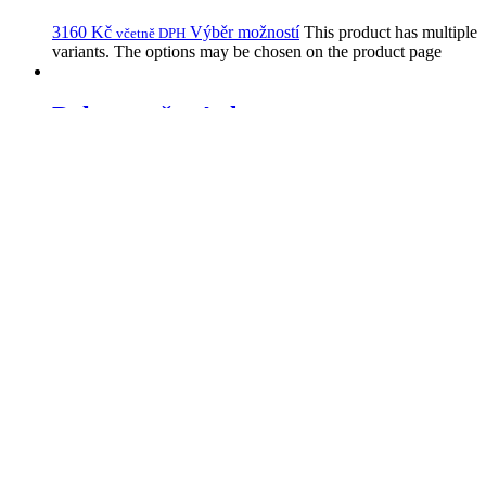
3160
Kč
Výběr možností
This product has multiple
včetně DPH
variants. The options may be chosen on the product page
Deka z vařené vlny
4750
Kč
Výběr možností
This product has multiple
včetně DPH
variants. The options may be chosen on the product page
Bambusová deka
2500
Kč
Výběr možností
This product has multiple
včetně DPH
variants. The options may be chosen on the product page
Mohérová deka
8500
Kč
Výběr možností
This product has multiple
včetně DPH
variants. The options may be chosen on the product page