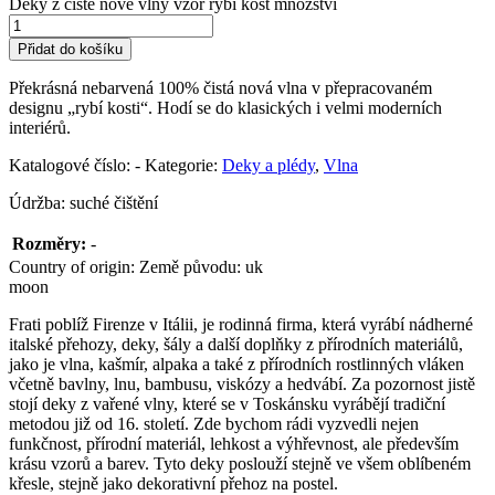
Deky z čisté nové vlny vzor rybí kost množství
Přidat do košíku
Překrásná nebarvená 100% čistá nová vlna v přepracovaném
designu „rybí kosti“. Hodí se do klasických i velmi moderních
interiérů.
Katalogové číslo:
-
Kategorie:
Deky a plédy
,
Vlna
Údržba: suché čištění
Rozměry:
-
Country of origin:
Země původu:
uk
moon
Frati poblíž Firenze v Itálii, je rodinná firma, která vyrábí nádherné
italské přehozy, deky, šály a další doplňky z přírodních materiálů,
jako je vlna, kašmír, alpaka a také z přírodních rostlinných vláken
včetně bavlny, lnu, bambusu, viskózy a hedvábí. Za pozornost jistě
stojí deky z vařené vlny, které se v Toskánsku vyrábějí tradiční
metodou již od 16. století. Zde bychom rádi vyzvedli nejen
funkčnost, přírodní materiál, lehkost a výhřevnost, ale především
krásu vzorů a barev. Tyto deky poslouží stejně ve všem oblíbeném
křesle, stejně jako dekorativní přehoz na postel.