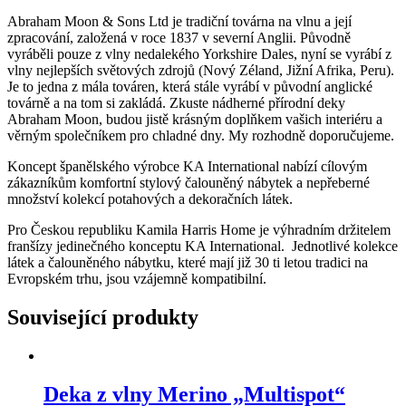
Abraham Moon & Sons Ltd je tradiční továrna na vlnu a její
zpracování, založená v roce 1837 v severní Anglii. Původně
vyráběli pouze z vlny nedalekého Yorkshire Dales, nyní se vyrábí z
vlny nejlepších světových zdrojů (Nový Zéland, Jižní Afrika, Peru).
Je to jedna z mála továren, která stále vyrábí v původní anglické
továrně a na tom si zakládá. Zkuste nádherné přírodní deky
Abraham Moon, budou jistě krásným doplňkem vašich interiéru a
věrným společníkem pro chladné dny. My rozhodně doporučujeme.
Koncept španělského výrobce KA International nabízí cílovým
zákazníkům komfortní stylový čalouněný nábytek a nepřeberné
množství kolekcí potahových a dekoračních látek.
Pro Českou republiku Kamila Harris Home je výhradním držitelem
franšízy jedinečného konceptu KA International. Jednotlivé kolekce
látek a čalouněného nábytku, které mají již 30 ti letou tradici na
Evropském trhu, jsou vzájemně kompatibilní.
Související produkty
Deka z vlny Merino „Multispot“